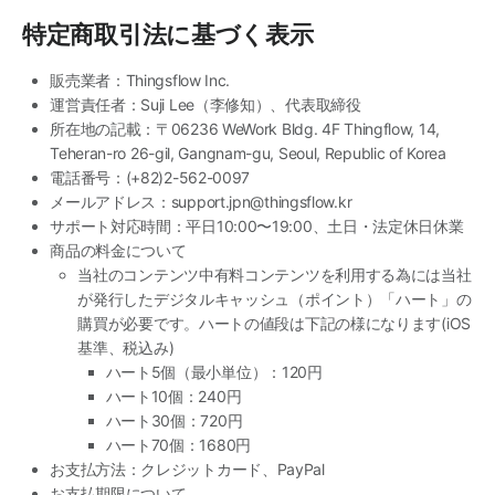
特定商取引法に基づく表示
販売業者：Thingsflow Inc.
運営責任者：Suji Lee（李修知）、代表取締役
所在地の記載：〒06236 WeWork Bldg. 4F Thingflow, 14,
Teheran-ro 26-gil, Gangnam-gu, Seoul, Republic of Korea
電話番号：(+82)2-562-0097
メールアドレス：support.jpn@thingsflow.kr
サポート対応時間：平日10:00〜19:00、土日・法定休日休業
商品の料金について
当社のコンテンツ中有料コンテンツを利用する為には当社
が発行したデジタルキャッシュ（ポイント）「ハート」の
購買が必要です。ハートの値段は下記の様になります(iOS
基準、税込み)
ハート5個（最小単位）：120円
ハート10個：240円
ハート30個：720円
ハート70個：1680円
お支払方法：クレジットカード、PayPal
お支払期限について